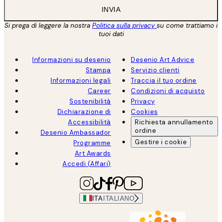
INVIA
Si prega di leggere la nostra
Politica sulla privacy
su come trattiamo i
tuoi dati
Informazioni su desenio
Desenio Art Advice
Stampa
Servizio clienti
Informazioni legali
Traccia il tuo ordine
Career
Condizioni di acquisto
Sostenibilità
Privacy
Dichiarazione di
Cookies
Accessibilità
Richiesta annullamento
ordine
Desenio Ambassador
Gestire i cookie
Programme
Art Awards
Accedi (Affari)
ITA
ITALIANO