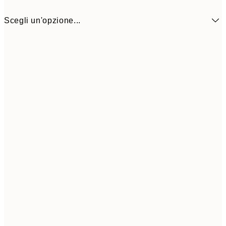
Scegli un'opzione...
30x40 cm
19,9
Frame