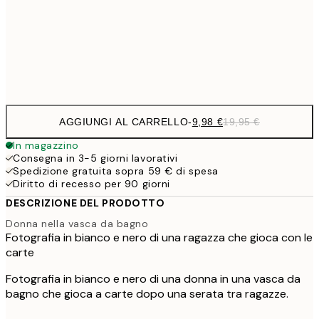
16,2
50x70 cm
32,
Frame
options
AGGIUNGI AL CARRELLO
-
9,98 €
19,95 €
In magazzino
Consegna in 3-5 giorni lavorativi
Spedizione gratuita sopra 59 € di spesa
Diritto di recesso per 90 giorni
DESCRIZIONE DEL PRODOTTO
Donna nella vasca da bagno
Fotografia in bianco e nero di una ragazza che gioca con le
carte
Fotografia in bianco e nero di una donna in una vasca da
bagno che gioca a carte dopo una serata tra ragazze.