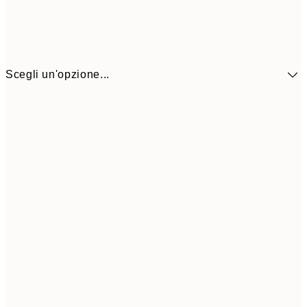
Scegli un'opzione...
9,
30x40 cm
19,