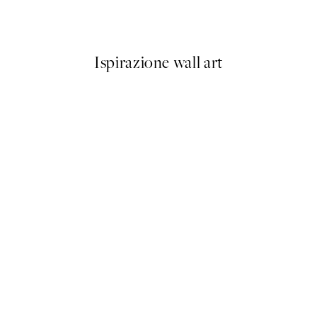
Da 6,50 €
13 €
Ispirazione wall art