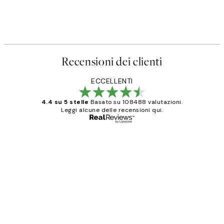
Recensioni dei clienti
ECCELLENTI
4.4 su 5 stelle
Basato su 108488 valutazioni.
Leggi alcune delle recensioni qui.
Acquirente verificato
recensioni
dei
PERFECT!!
clienti
26 mag
Alessandra G