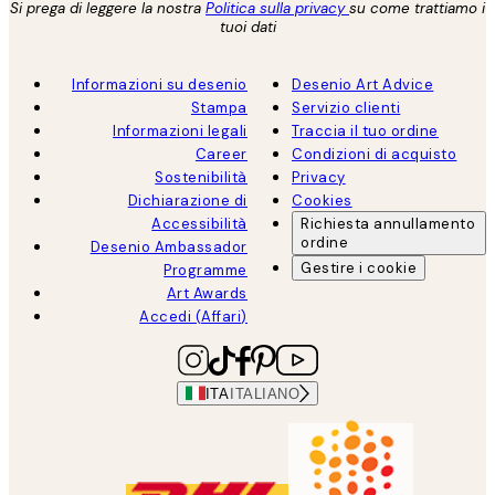
Si prega di leggere la nostra
Politica sulla privacy
su come trattiamo i
tuoi dati
Informazioni su desenio
Desenio Art Advice
Stampa
Servizio clienti
Informazioni legali
Traccia il tuo ordine
Career
Condizioni di acquisto
Sostenibilità
Privacy
Dichiarazione di
Cookies
Accessibilità
Richiesta annullamento
ordine
Desenio Ambassador
Gestire i cookie
Programme
Art Awards
Accedi (Affari)
ITA
ITALIANO