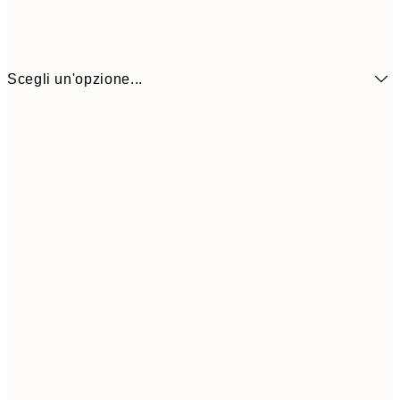
Scegli un'opzione...
50x70 cm
32,4