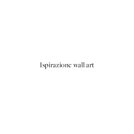
50%*
Buon Appetito Poster
Da 3,98 €
7,95 €
Ispirazione wall art