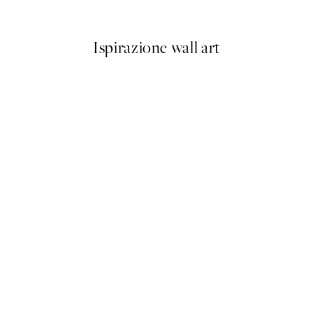
Da 6,50 €
13 €
Ispirazione wall art