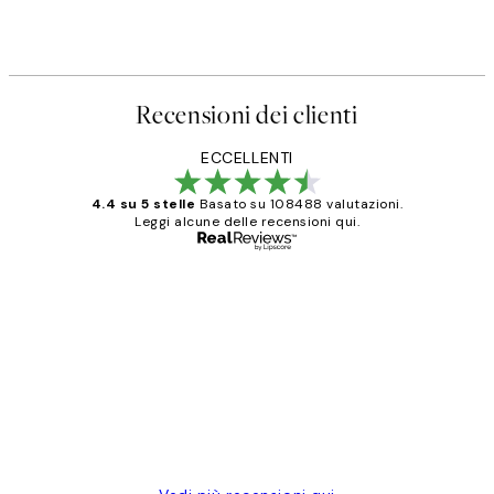
Recensioni dei clienti
ECCELLENTI
4.4 su 5 stelle
Basato su 108488 valutazioni.
Leggi alcune delle recensioni qui.
Acquirente verificato
recensioni
dei
PERFECT!!
clienti
26 mag
Alessandra G