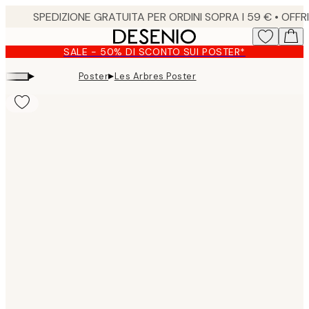
Skip
to
main
SALE - 50% DI SCONTO SUI POSTER*
content.
▸
▸
Poster
Les Arbres Poster
Product
images