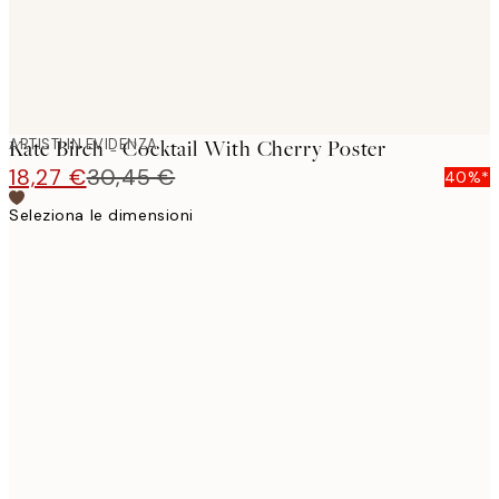
ARTISTI IN EVIDENZA
Kate Birch - Cocktail With Cherry Poster
18,27 €
30,45 €
40%*
Seleziona le dimensioni