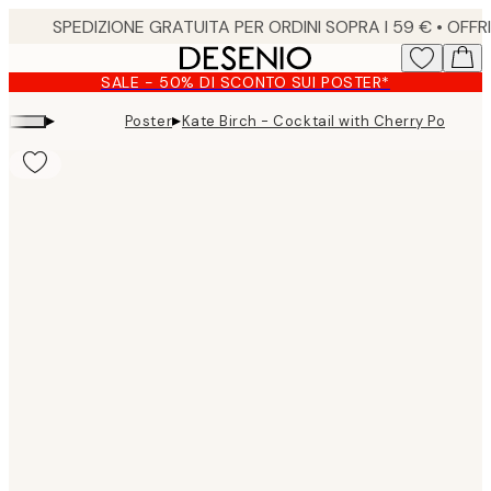
Skip
to
main
SALE - 50% DI SCONTO SUI POSTER*
content.
▸
▸
Poster
Kate Birch - Cocktail with Cherry Poster
Product
images