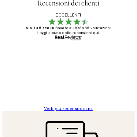
Recensioni dei clienti
ECCELLENTI
4.4 su 5 stelle
Basato su 108488 valutazioni.
Leggi alcune delle recensioni qui.
Acquirente verificato
recensioni
dei
PERFECT!!
clienti
26 mag
Alessandra G
Vedi più recensioni qui