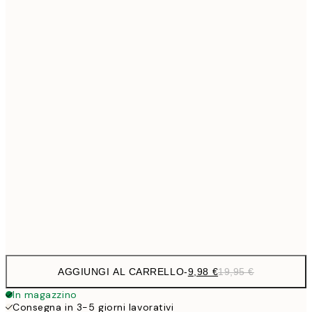
9,
30x40 cm
19,
16,2
50x70 cm
32,
Frame
options
AGGIUNGI AL CARRELLO
-
9,98 €
19,95 €
In magazzino
Consegna in 3-5 giorni lavorativi