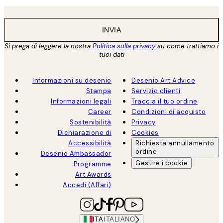
INVIA
Si prega di leggere la nostra
Politica sulla privacy
su come trattiamo i
tuoi dati
Informazioni su desenio
Desenio Art Advice
Stampa
Servizio clienti
Informazioni legali
Traccia il tuo ordine
Career
Condizioni di acquisto
Sostenibilità
Privacy
Dichiarazione di
Cookies
Accessibilità
Richiesta annullamento
ordine
Desenio Ambassador
Gestire i cookie
Programme
Art Awards
Accedi (Affari)
ITA
ITALIANO