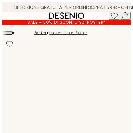
Skip
to
main
SALE - 50% DI SCONTO SUI POSTER*
content.
▸
▸
Poster
Frozen Lake Poster
Product
images