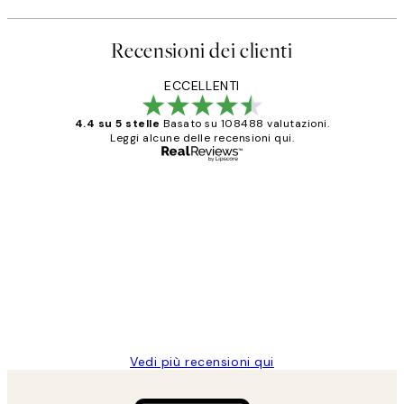
Recensioni dei clienti
ECCELLENTI
4.4 su 5 stelle
Basato su 108488 valutazioni.
Leggi alcune delle recensioni qui.
Acquirente verificato
recensioni
dei
PERFECT!!
clienti
26 mag
Alessandra G
Vedi più recensioni qui