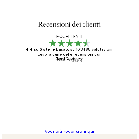
Recensioni dei clienti
ECCELLENTI
4.4 su 5 stelle
Basato su 108488 valutazioni.
Leggi alcune delle recensioni qui.
Acquirente verificato
recensioni
dei
PERFECT!!
clienti
26 mag
Alessandra G
Vedi più recensioni qui