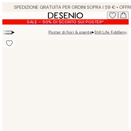
Skip
to
main
SALE - 50% DI SCONTO SUI POSTER*
content.
▸
▸
Poster di fiori & piante
Still Life Fiddlene
Product
images