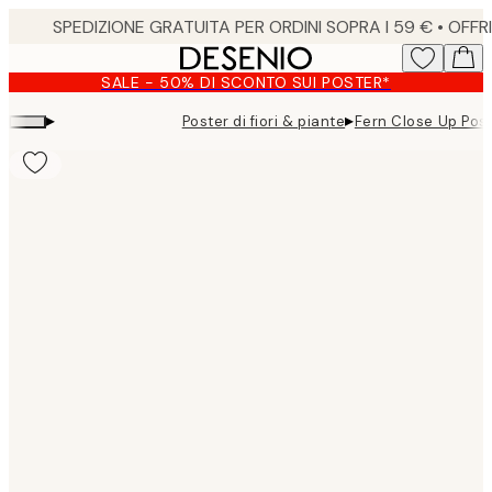
Skip
to
main
SALE - 50% DI SCONTO SUI POSTER*
content.
▸
▸
Poster di fiori & piante
Fern Close Up Pos
Product
images