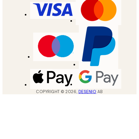
COPYRIGHT ©
2026
,
DESENIO
AB