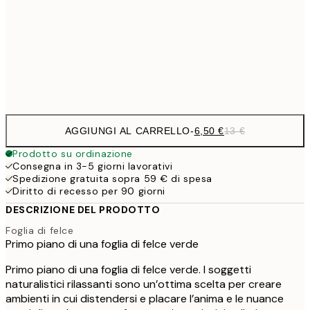
16,2
50x70 cm
32,
Frame
options
AGGIUNGI AL CARRELLO
-
6,50 €
13 €
Prodotto su ordinazione
Consegna in 3-5 giorni lavorativi
Spedizione gratuita sopra 59 € di spesa
Diritto di recesso per 90 giorni
DESCRIZIONE DEL PRODOTTO
Foglia di felce
Primo piano di una foglia di felce verde
Primo piano di una foglia di felce verde. I soggetti
naturalistici rilassanti sono un’ottima scelta per creare
ambienti in cui distendersi e placare l’anima e le nuance