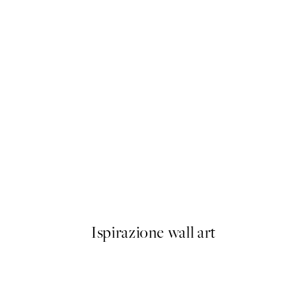
50%*
Roy’s Gas Station Poster
Da 10,98 €
21,95 €
Ispirazione wall art