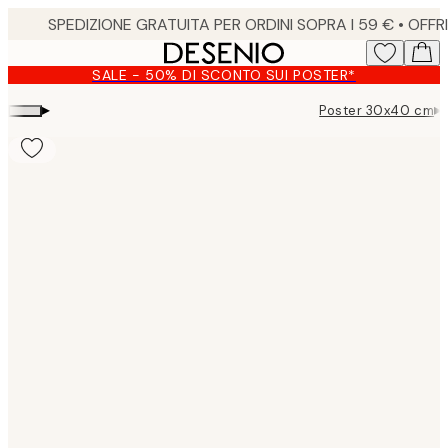
Skip
to
main
SALE - 50% DI SCONTO SUI POSTER*
content.
▸
▸
Poster 30x40 cm
Product
images