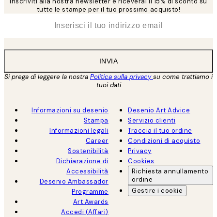
Inscriviti alla nostra newsletter e riceverai il 15% di sconto su
tutte le stampe per il tuo prossimo acquisto!
*
Email
INVIA
Si prega di leggere la nostra
Politica sulla privacy
su come trattiamo i
tuoi dati
Informazioni su desenio
Desenio Art Advice
Stampa
Servizio clienti
Informazioni legali
Traccia il tuo ordine
Career
Condizioni di acquisto
Sostenibilità
Privacy
Dichiarazione di
Cookies
Accessibilità
Richiesta annullamento
ordine
Desenio Ambassador
Gestire i cookie
Programme
Art Awards
Accedi (Affari)