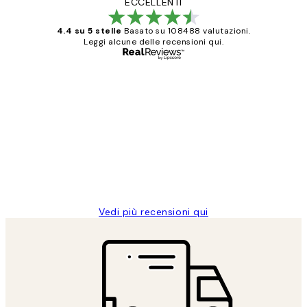
ECCELLENTI
4.4 su 5 stelle
Basato su 108488 valutazioni.
Leggi alcune delle recensioni qui.
Acquirente verificato
recensioni
dei
PERFECT!!
clienti
26 mag
Alessandra G
Vedi più recensioni qui