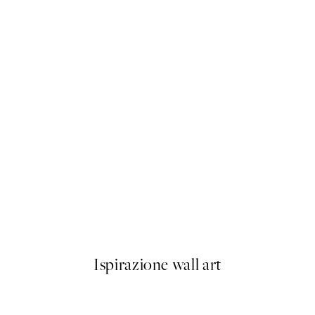
50%*
Prada Poster
Da 3,98 €
7,95 €
Ispirazione wall art