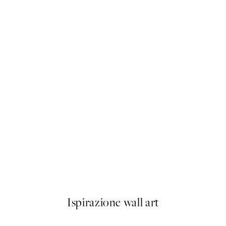
50%*
Central Street Poster
Da 9,98 €
19,95 €
Ispirazione wall art