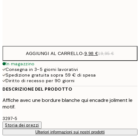
16,2
50x70 cm
32,
Frame
options
AGGIUNGI AL CARRELLO
-
9,98 €
19,95 €
In magazzino
Consegna in 3-5 giorni lavorativi
Spedizione gratuita sopra 59 € di spesa
Diritto di recesso per 90 giorni
DESCRIZIONE DEL PRODOTTO
Affiche avec une bordure blanche qui encadre joliment le
motif.
3297-5
Storia dei prezzi
Ulteriori informazioni sui nostri prodotti