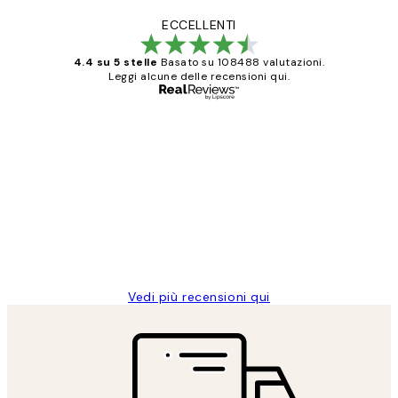
ECCELLENTI
4.4 su 5 stelle
Basato su 108488 valutazioni.
Leggi alcune delle recensioni qui.
Acquirente verificato
recensioni
dei
PERFECT!!
clienti
26 mag
Alessandra G
Vedi più recensioni qui