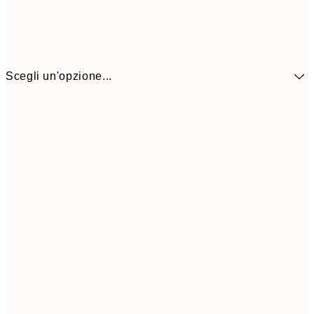
Scegli un'opzione...
9,
30x40 cm
19,