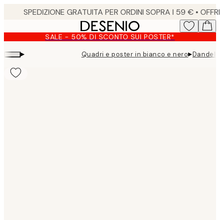
Skip
to
main
SALE - 50% DI SCONTO SUI POSTER*
content.
▸
▸
Quadri e poster in bianco e nero
Dandelio
Product
images