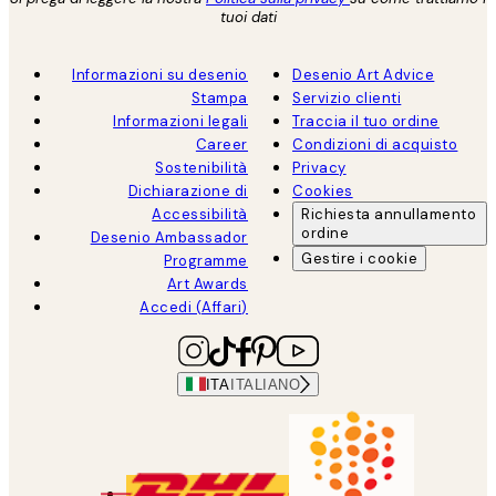
tuoi dati
Informazioni su desenio
Desenio Art Advice
Stampa
Servizio clienti
Informazioni legali
Traccia il tuo ordine
Career
Condizioni di acquisto
Sostenibilità
Privacy
Dichiarazione di
Cookies
Accessibilità
Richiesta annullamento
ordine
Desenio Ambassador
Gestire i cookie
Programme
Art Awards
Accedi (Affari)
ITA
ITALIANO