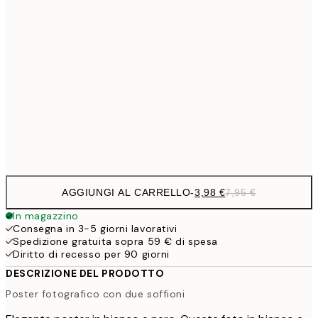
6,
21x30 cm
9,
30x40 cm
19,
16,2
50x70 cm
32,
Frame
options
AGGIUNGI AL CARRELLO
-
3,98 €
7,95 €
In magazzino
Consegna in 3-5 giorni lavorativi
Spedizione gratuita sopra 59 € di spesa
Diritto di recesso per 90 giorni
DESCRIZIONE DEL PRODOTTO
Poster fotografico con due soffioni