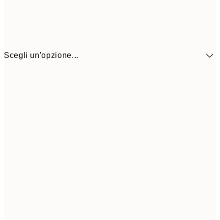
Scegli un'opzione...
3,
13x18 cm
7,