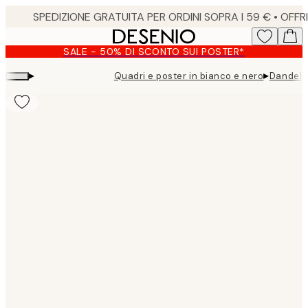
Skip
to
main
SALE - 50% DI SCONTO SUI POSTER*
content.
▸
▸
Quadri e poster in bianco e nero
Dandeli
Product
images