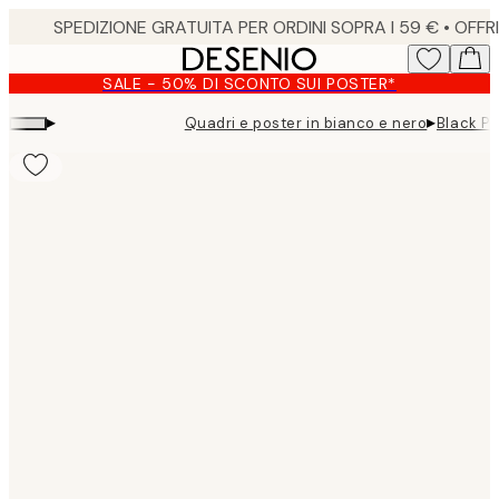
Skip
to
main
SALE - 50% DI SCONTO SUI POSTER*
content.
▸
▸
Quadri e poster in bianco e nero
Black P
Product
images