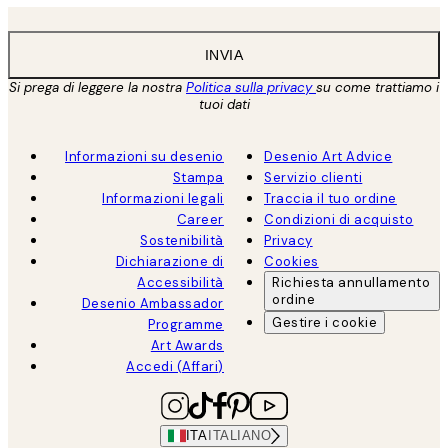
INVIA
Si prega di leggere la nostra
Politica sulla privacy
su come trattiamo i
tuoi dati
Informazioni su desenio
Desenio Art Advice
Stampa
Servizio clienti
Informazioni legali
Traccia il tuo ordine
Career
Condizioni di acquisto
Sostenibilità
Privacy
Dichiarazione di
Cookies
Accessibilità
Richiesta annullamento
ordine
Desenio Ambassador
Gestire i cookie
Programme
Art Awards
Accedi (Affari)
ITA
ITALIANO