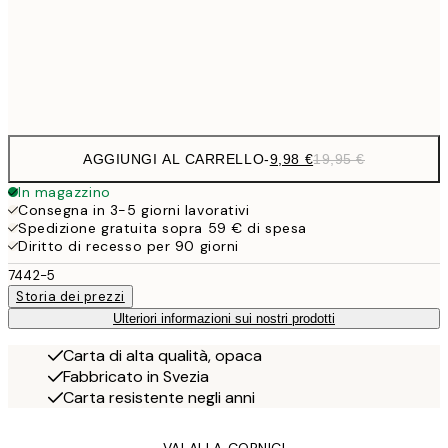
50x70 cm
32,
Frame
options
AGGIUNGI AL CARRELLO
-
9,98 €
19,95 €
In magazzino
Consegna in 3-5 giorni lavorativi
Spedizione gratuita sopra 59 € di spesa
Diritto di recesso per 90 giorni
7442-5
Storia dei prezzi
Ulteriori informazioni sui nostri prodotti
Carta di alta qualità, opaca
Fabbricato in Svezia
Carta resistente negli anni
VAI ALLA CORNICI