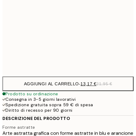
18,2
40x50 cm
30,
22,8
50x70 cm
32,6
70x100 cm
54,
Frame
options
AGGIUNGI AL CARRELLO
-
13,17 €
21,95 €
Prodotto su ordinazione
Consegna in 3-5 giorni lavorativi
Spedizione gratuita sopra 59 € di spesa
Diritto di recesso per 90 giorni
DESCRIZIONE DEL PRODOTTO
Forme astratte
Arte astratta grafica con forme astratte in blu e arancione