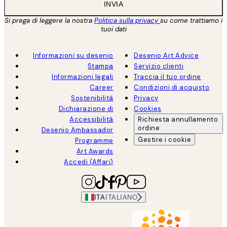
INVIA
Si prega di leggere la nostra
Politica sulla privacy
su come trattiamo i
tuoi dati
Informazioni su desenio
Desenio Art Advice
Stampa
Servizio clienti
Informazioni legali
Traccia il tuo ordine
Career
Condizioni di acquisto
Sostenibilità
Privacy
Dichiarazione di
Cookies
Accessibilità
Richiesta annullamento
ordine
Desenio Ambassador
Gestire i cookie
Programme
Art Awards
Accedi (Affari)
ITA
ITALIANO