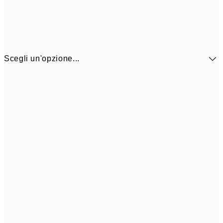
Scegli un'opzione...
13,1
30x40 cm
21,