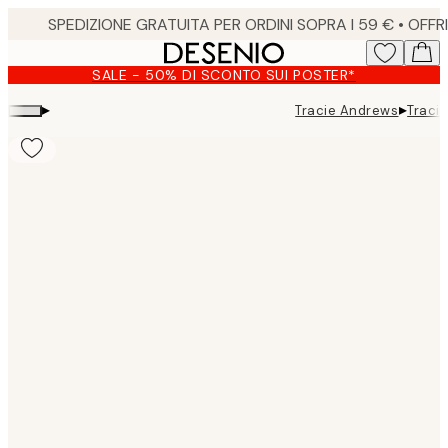
Skip
to
main
SALE - 50% DI SCONTO SUI POSTER*
content.
▸
▸
Tracie Andrews
Traci
Product
images