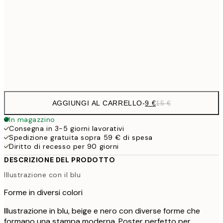
30x40 cm
21,
22,8
50x70 cm
Frame
options
AGGIUNGI AL CARRELLO
-
9 €
15 €
In magazzino
Consegna in 3-5 giorni lavorativi
Spedizione gratuita sopra 59 € di spesa
Diritto di recesso per 90 giorni
DESCRIZIONE DEL PRODOTTO
Illustrazione con il blu
Forme in diversi colori
Illustrazione in blu, beige e nero con diverse forme che
formano una stampa moderna. Poster perfetto per