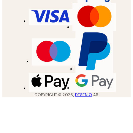
COPYRIGHT ©
2026
,
DESENIO
AB