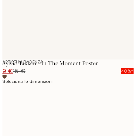
images
ARTISTI IN EVIDENZA
Sylvia Takken - In The Moment Poster
9 €
15 €
40%*
Seleziona le dimensioni