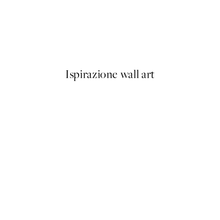
50%*
Matisse - Blue Nude III Poste
Da 9,98 €
19,95 €
Ispirazione wall art