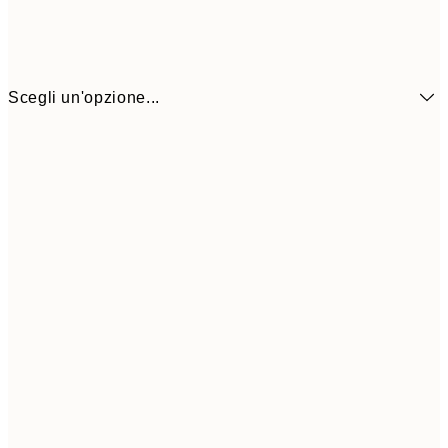
Scegli un'opzione...
21x30 cm
13,1