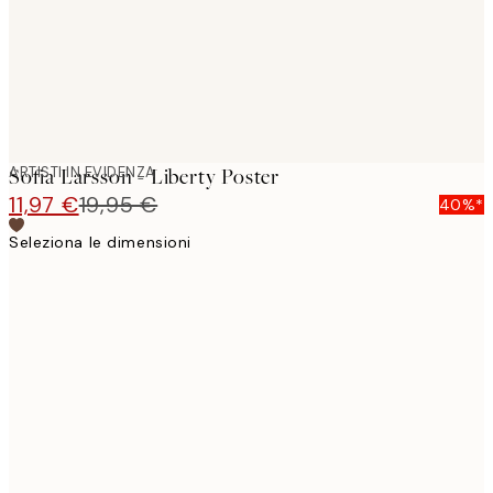
ARTISTI IN EVIDENZA
Sofia Larsson - Liberty Poster
11,97 €
19,95 €
40%*
Seleziona le dimensioni