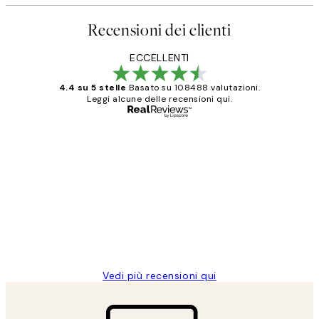
Recensioni dei clienti
ECCELLENTI
4.4 su 5 stelle
Basato su 108488 valutazioni.
Leggi alcune delle recensioni qui.
Acquirente verificato
recensioni
dei
PERFECT!!
clienti
26 mag
Alessandra G
Vedi più recensioni qui