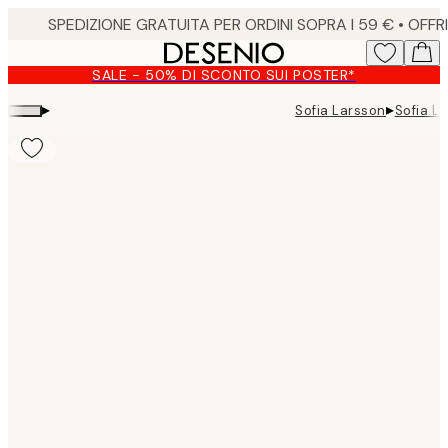
Skip
to
main
SALE - 50% DI SCONTO SUI POSTER*
content.
▸
▸
Sofia Larsson
Sofia La
Product
images