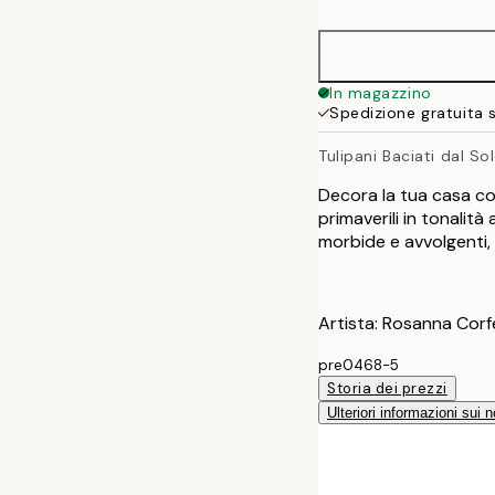
50x70 cm
In magazzino
Spedizione gratuita 
Tulipani Baciati dal So
Decora la tua casa co
primaverili in tonalit
morbide e avvolgenti, 
Artista: Rosanna Corf
pre0468-5
Storia dei prezzi
Ulteriori informazioni sui n