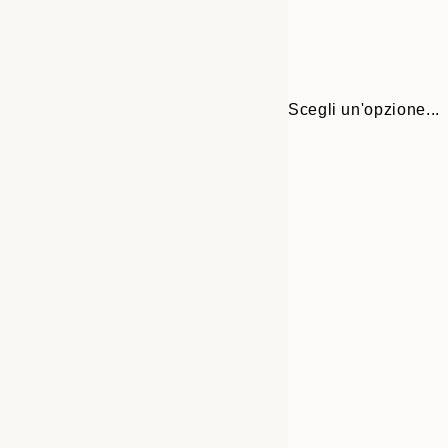
Scegli un'opzione...
Frame
30x40 cm
options