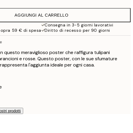
22,80 €
38 €
AGGIUNGI AL CARRELLO
Consegna in 3-5 giorni lavorativi
sopra 59 € di spesa
Diritto di recesso per 90 giorni
le
n questo meraviglioso poster che raffigura tulipani
à arancioni e rosse. Questo poster, con le sue sfumature
rappresenta l'aggiunta ideale per ogni casa.
e
ostri prodotti