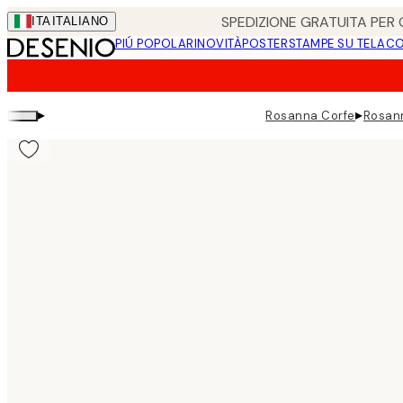
Skip
SPEDIZIONE GRATUITA PER O
ITA
ITALIANO
to
PIÚ POPOLARI
NOVITÀ
POSTER
STAMPE SU TELA
CO
main
content.
▸
▸
Rosanna Corfe
Rosann