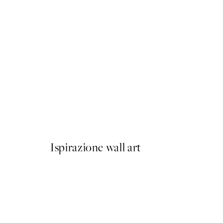
50%*
Abstract Yellow Shapes No
Da 6,50 €
13 €
Ispirazione wall art