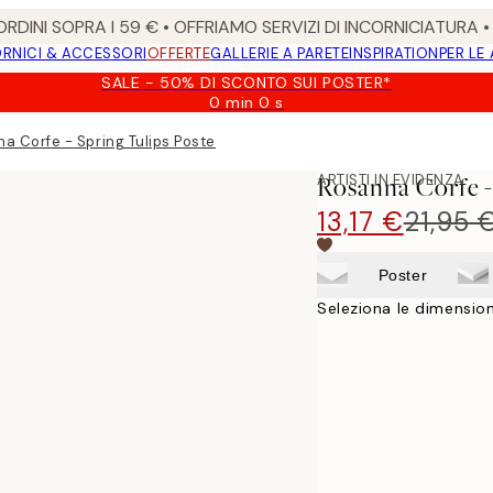
RDINI SOPRA I 59 € • OFFRIAMO SERVIZI DI INCORNICIATURA 
RNICI & ACCESSORI
OFFERTE
GALLERIE A PARETE
INSPIRATION
PER LE
SALE - 50% DI SCONTO SUI POSTER*
0 min
0 s
Valido
fino
a Corfe - Spring Tulips Poster
a:
2026-
ARTISTI IN EVIDENZA
Rosanna Corfe -
08-
09
13,17 €
21,95 
Poster
Seleziona le dimension