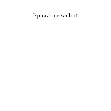
Da 3,98 €
7,95 €
Ispirazione wall art