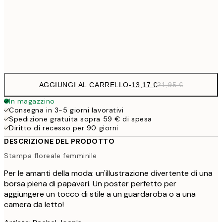
22,8
50x70 cm
Frame
options
AGGIUNGI AL CARRELLO
-
13,17 €
21,95 €
In magazzino
Consegna in 3-5 giorni lavorativi
Spedizione gratuita sopra 59 € di spesa
Diritto di recesso per 90 giorni
DESCRIZIONE DEL PRODOTTO
Stampa floreale femminile
Per le amanti della moda: un'illustrazione divertente di una
borsa piena di papaveri. Un poster perfetto per
aggiungere un tocco di stile a un guardaroba o a una
camera da letto!