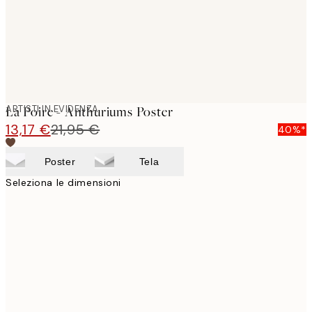
ARTISTI IN EVIDENZA
La Poire - Anthuriums Poster
13,17 €
21,95 €
40%*
Poster
Tela
Seleziona le dimensioni