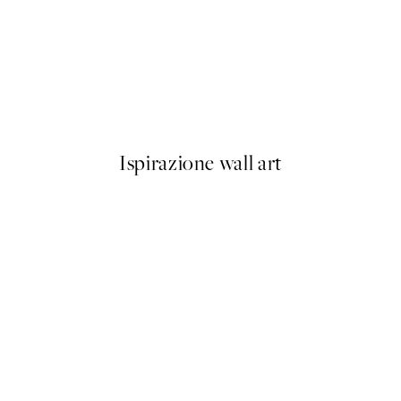
50%*
g Hat Poster
Poppy Bunch Poster
Da 6,50 €
13 €
Ispirazione wall art