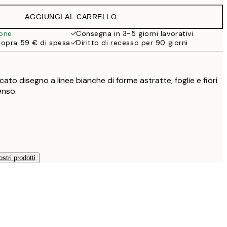
AGGIUNGI AL CARRELLO
30,45 €
ione
Consegna in 3-5 giorni lavorativi
sopra 59 € di spesa
Diritto di recesso per 90 giorni
38 €
54,45 €
cato disegno a linee bianche di forme astratte, foglie e fiori
enso.
ostri prodotti