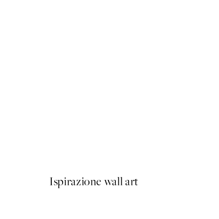
50%*
US Open Graphic Poster
Da 9,98 €
19,95 €
Ispirazione wall art