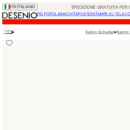
Skip
SPEDIZIONE GRATUITA PER O
ITA
ITALIANO
to
PIÚ POPOLARI
NOVITÀ
POSTER
STAMPE SU TELA
CO
main
content.
▸
▸
Katrin Schuller
Katrin