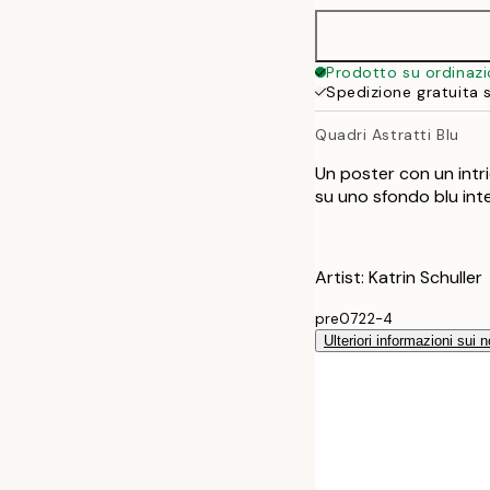
40x50 cm
Prodotto su ordinaz
Spedizione gratuita 
50x70 cm
Quadri Astratti Blu
70x100 cm
Un poster con un intri
su uno sfondo blu int
Artist: Katrin Schuller
pre0722-4
Ulteriori informazioni sui n