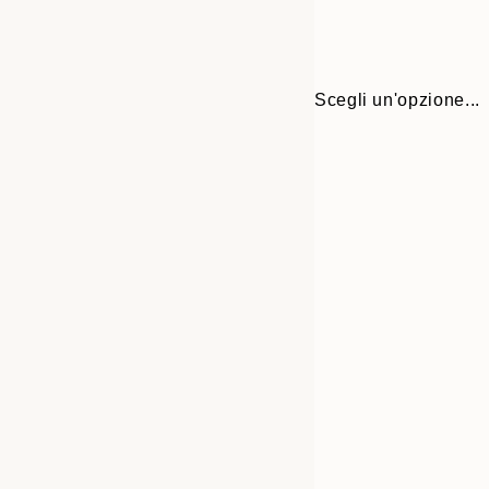
Scegli un'opzione...
Frame
21x30 cm
options
30x40 cm