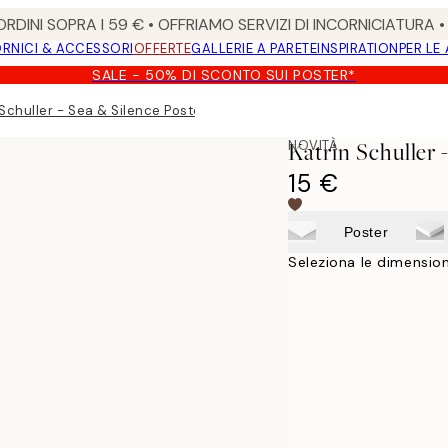
RDINI SOPRA I 59 € • OFFRIAMO SERVIZI DI INCORNICIATURA 
RNICI & ACCESSORI
OFFERTE
GALLERIE A PARETE
INSPIRATION
PER LE
SALE - 50% DI SCONTO SUI POSTER*
 Schuller - Sea & Silence Poster
NOVITÀ
Katrin Schuller 
15 €
Poster
Seleziona le dimension