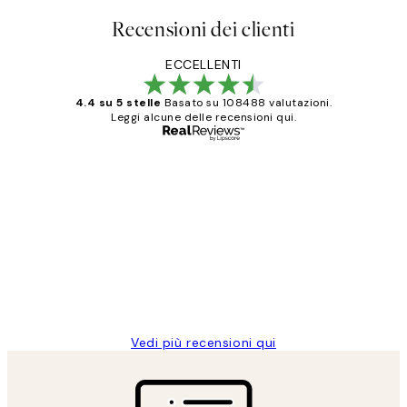
Recensioni dei clienti
ECCELLENTI
4.4 su 5 stelle
Basato su 108488 valutazioni.
Leggi alcune delle recensioni qui.
Acquirente verificato
recensioni
dei
PERFECT!!
clienti
26 mag
Alessandra G
Vedi più recensioni qui