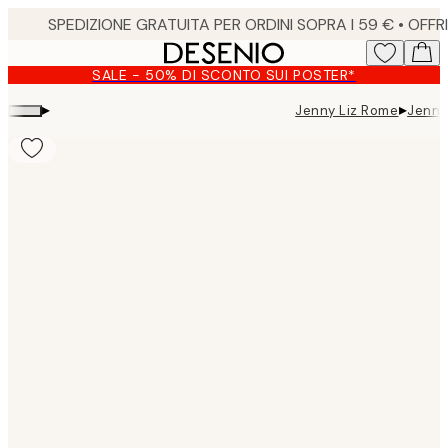
Skip
to
main
SALE - 50% DI SCONTO SUI POSTER*
content.
▸
▸
Jenny Liz Rome
Jenny
Product
images