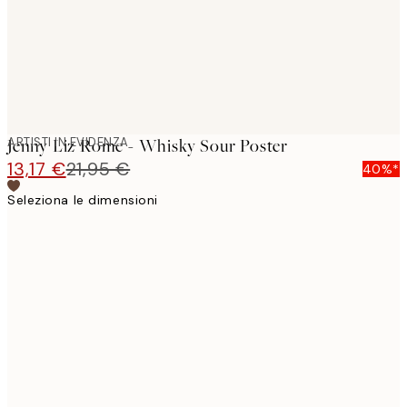
ARTISTI IN EVIDENZA
Jenny Liz Rome - Whisky Sour Poster
13,17 €
21,95 €
40%*
Seleziona le dimensioni