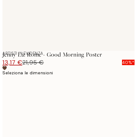
images
ARTISTI IN EVIDENZA
Jenny Liz Rome - Good Morning Poster
13,17 €
21,95 €
40%*
Seleziona le dimensioni