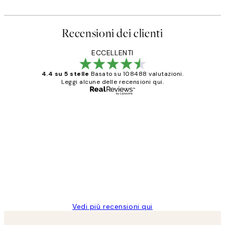
Recensioni dei clienti
ECCELLENTI
4.4 su 5 stelle
Basato su 108488 valutazioni.
Leggi alcune delle recensioni qui.
Acquirente verificato
recensioni
dei
PERFECT!!
clienti
26 mag
Alessandra G
Vedi più recensioni qui