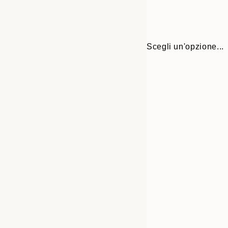
Scegli un'opzione...
Frame
21x30 cm
options
30x40 cm