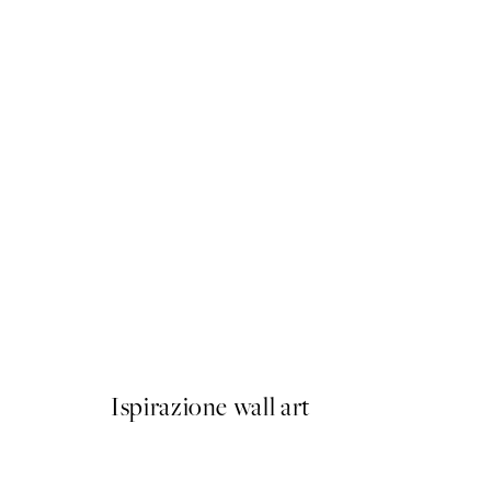
50%*
Olive Branches in Vase Post
Da 6,50 €
13 €
Ispirazione wall art