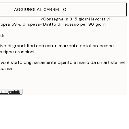
19,95 €
AGGIUNGI AL CARRELLO
16,23 €
32,45 €
Consegna in 3-5 giorni lavorativi
sopra 59 € di spesa
Diritto di recesso per 90 giorni
dri
o di grandi fiori con centri marroni e petali arancione
 righe arancioni.
vo è stato originariamente dipinto a mano da un artista nel
ccolma.
ostri prodotti