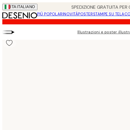
Skip
SPEDIZIONE GRATUITA PER O
ITA
ITALIANO
to
PIÚ POPOLARI
NOVITÀ
POSTER
STAMPE SU TELA
CO
main
content.
▸
Illustrazioni e poster illustr