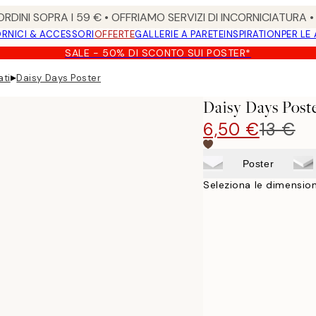
RDINI SOPRA I 59 € • OFFRIAMO SERVIZI DI INCORNICIATURA 
RNICI & ACCESSORI
OFFERTE
GALLERIE A PARETE
INSPIRATION
PER LE
SALE - 50% DI SCONTO SUI POSTER*
▸
ati
Daisy Days Poster
Daisy Days Post
6,50 €
13 €
Poster
Seleziona le dimension