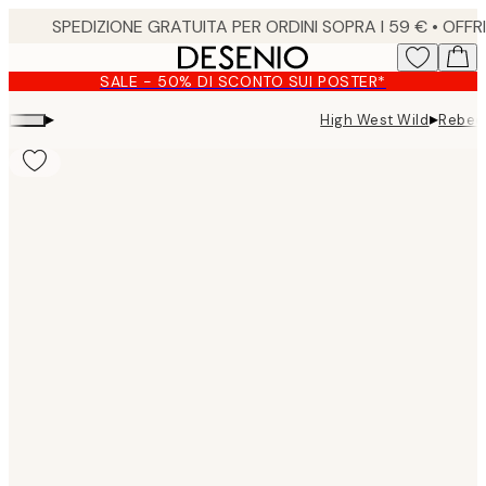
Skip
to
main
SALE - 50% DI SCONTO SUI POSTER*
content.
▸
▸
High West Wild
Rebecc
Product
images