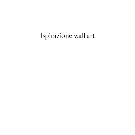
 - The Chrysanthemum Poster
Morning Ritual Poster
Da 7,50 €
15 €
Ispirazione wall art