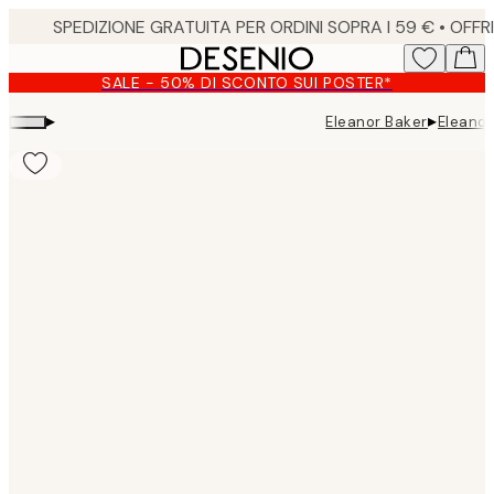
Skip
to
main
SALE - 50% DI SCONTO SUI POSTER*
content.
▸
▸
Eleanor Baker
Eleanor
Product
images