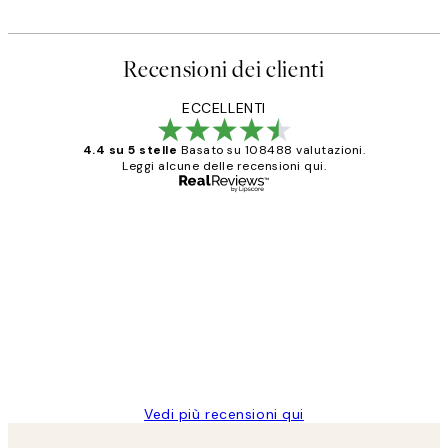
Recensioni dei clienti
ECCELLENTI
4.4 su 5 stelle
Basato su 108488 valutazioni.
Leggi alcune delle recensioni qui.
Acquirente verificato
recensioni
dei
PERFECT!!
clienti
26 mag
Alessandra G
Vedi più recensioni qui