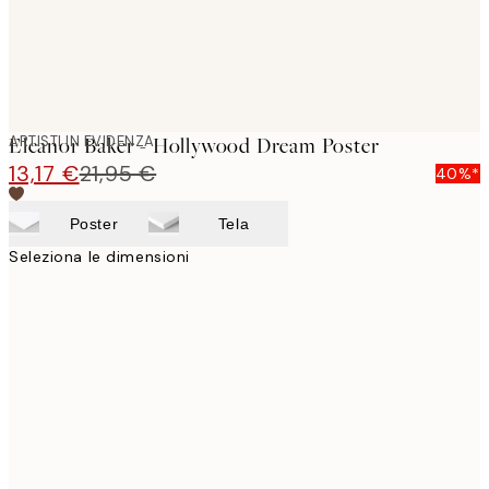
ARTISTI IN EVIDENZA
Eleanor Baker - Hollywood Dream Poster
13,17 €
21,95 €
40%*
Poster
Tela
Seleziona le dimensioni