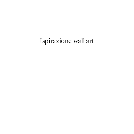
50%*
 No1 Poster
Abstract Flow No2 Poster
Da 6,50 €
13 €
Ispirazione wall art