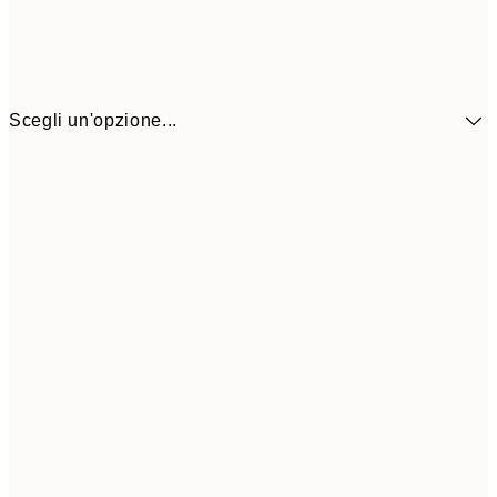
Scegli un'opzione...
13,1
30x40 cm
21,