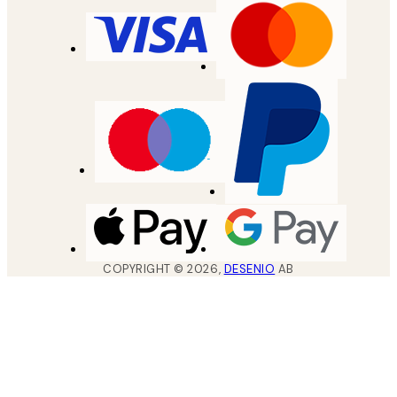
COPYRIGHT ©
2026
,
DESENIO
AB