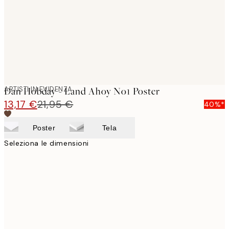
images
ARTISTI IN EVIDENZA
Dan Hobday - Land Ahoy No1 Poster
13,17 €
21,95 €
40%*
Poster
Tela
Seleziona le dimensioni