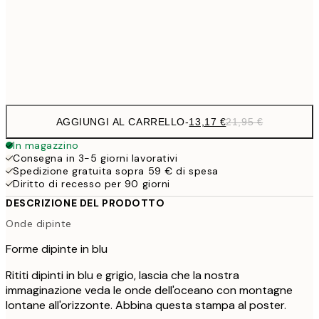
22,8
50x70 cm
Frame
options
AGGIUNGI AL CARRELLO
-
13,17 €
21,95 €
In magazzino
Consegna in 3-5 giorni lavorativi
Spedizione gratuita sopra 59 € di spesa
Diritto di recesso per 90 giorni
DESCRIZIONE DEL PRODOTTO
Onde dipinte
Forme dipinte in blu
Rititi dipinti in blu e grigio, lascia che la nostra
immaginazione veda le onde dell'oceano con montagne
lontane all'orizzonte. Abbina questa stampa al poster.