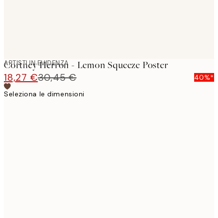
ARTISTI IN EVIDENZA
Cortney Herron - Lemon Squeeze Poster
18,27 €
30,45 €
40%*
Seleziona le dimensioni