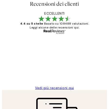
Recensioni dei clienti
ECCELLENTI
4.4 su 5 stelle
Basato su 108488 valutazioni.
Leggi alcune delle recensioni qui.
Acquirente verificato
recensioni
dei
PERFECT!!
clienti
26 mag
Alessandra G
Vedi più recensioni qui