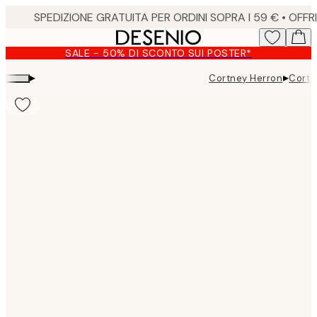
Skip
to
main
SALE - 50% DI SCONTO SUI POSTER*
content.
▸
▸
Cortney Herron
Cortn
Product
images