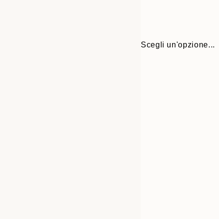
Scegli un'opzione...
Frame
30x40 cm
options
50x70 cm