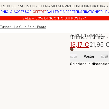
RDINI SOPRA I 59 € • OFFRIAMO SERVIZI DI INCORNICIATURA 
RNICI & ACCESSORI
OFFERTE
GALLERIE A PARETE
INSPIRATION
PER LE
SALE - 50% DI SCONTO SUI POSTER*
 Turner - Le Club Soleil Poster
ARTISTI IN EVIDENZA
Britney Turner -
13,17 €
21,95 
Poster
Seleziona le dimension