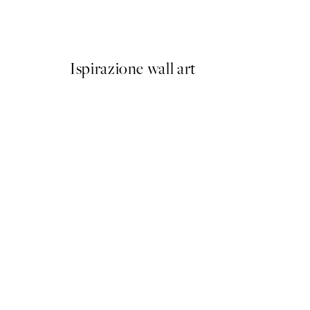
Da 7,50 €
15 €
Ispirazione wall art