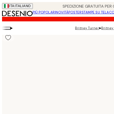
Skip
SPEDIZIONE GRATUITA PER O
ITA
ITALIANO
to
PIÚ POPOLARI
NOVITÀ
POSTER
STAMPE SU TELA
CO
main
content.
▸
▸
Britney Turner
Britney