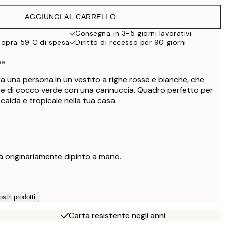
38 €
AGGIUNGI AL CARRELLO
71,40 €
119 €
Consegna in 3-5 giorni lavorativi
sopra 59 € di spesa
Diritto di recesso per 90 giorni
he
a una persona in un vestito a righe rosse e bianche, che
ce di cocco verde con una cannuccia. Quadro perfetto per
alda e tropicale nella tua casa.
 originariamente dipinto a mano.
ostri prodotti
Carta resistente negli anni