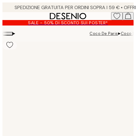
Skip
to
main
SALE - 50% DI SCONTO SUI POSTER*
content.
▸
▸
Coco De Paris
Coco De
Product
images