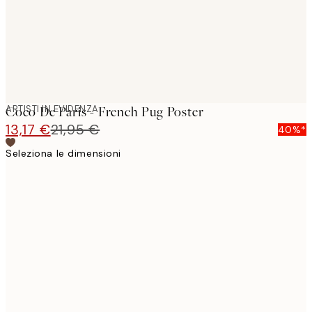
ARTISTI IN EVIDENZA
Coco De Paris - French Pug Poster
13,17 €
21,95 €
40%*
Seleziona le dimensioni