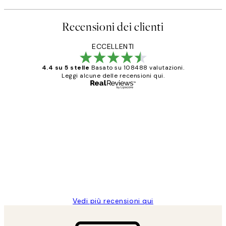
Recensioni dei clienti
ECCELLENTI
4.4 su 5 stelle
Basato su 108488 valutazioni.
Leggi alcune delle recensioni qui.
Acquirente verificato
recensioni
dei
PERFECT!!
clienti
26 mag
Alessandra G
Vedi più recensioni qui