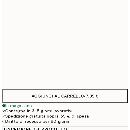
30x40 cm
19,9
50x70 cm
32,4
70x100 cm
4
100x150 cm
11
Frame
options
AGGIUNGI AL CARRELLO
-
7,95 €
In magazzino
Consegna in 3-5 giorni lavorativi
Spedizione gratuita sopra 59 € di spesa
Diritto di recesso per 90 giorni
DESCRIZIONE DEL PRODOTTO