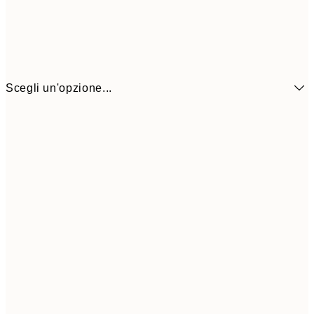
Scegli un'opzione...
13x18 cm
7,