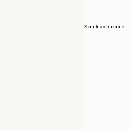
Scegli un'opzione...
Frame
21x30 cm
options
30x40 cm