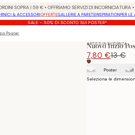
RDINI SOPRA I 59 € • OFFRIAMO SERVIZI DI INCORNICIATURA 
RNICI & ACCESSORI
OFFERTE
GALLERIE A PARETE
INSPIRATION
PER LE
SALE - 50% DI SCONTO SUI POSTER*
zio Poster
ARTISTI IN EVIDENZA
Nuovo Inzio Pos
7,80 €
13 €
Poster
Seleziona le dimension