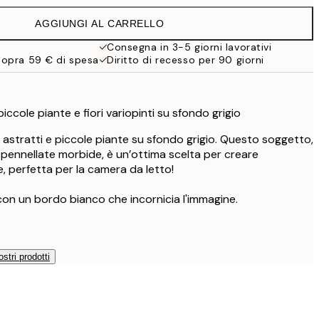
19,95 €
AGGIUNGI AL CARRELLO
19,47 €
32,45 €
Consegna in 3-5 giorni lavorativi
sopra 59 € di spesa
Diritto di recesso per 90 giorni
iccole piante e fiori variopinti su sfondo grigio
ri astratti e piccole piante su sfondo grigio. Questo soggetto,
e pennellate morbide, è un’ottima scelta per creare
, perfetta per la camera da letto!
con un bordo bianco che incornicia l'immagine.
ostri prodotti