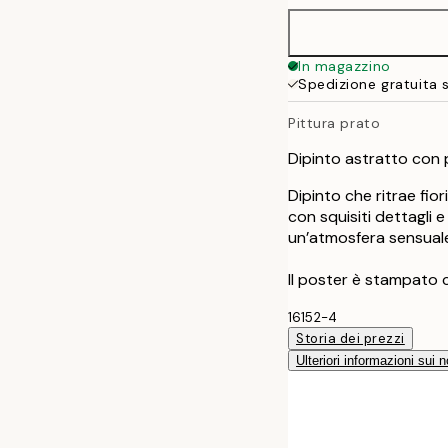
50x70 cm
In magazzino
Spedizione gratuita 
Pittura prato
Dipinto astratto con p
Dipinto che ritrae fio
con squisiti dettagli 
un’atmosfera sensuale
Il poster è stampato 
16152-4
Storia dei prezzi
Ulteriori informazioni sui n