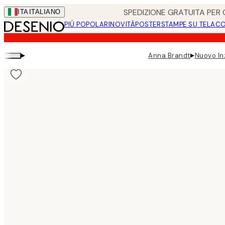
Skip
SPEDIZIONE GRATUITA PER O
ITA
ITALIANO
to
PIÚ POPOLARI
NOVITÀ
POSTER
STAMPE SU TELA
CO
main
content.
▸
▸
Anna Brandt
Nuovo In