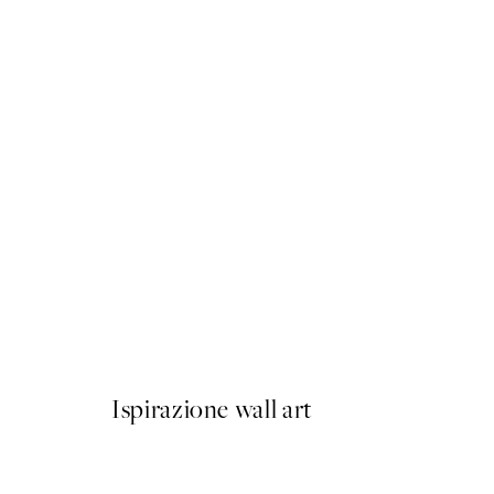
50%*
Rustic Botanicals Poster
Da 7,50 €
15 €
Ispirazione wall art