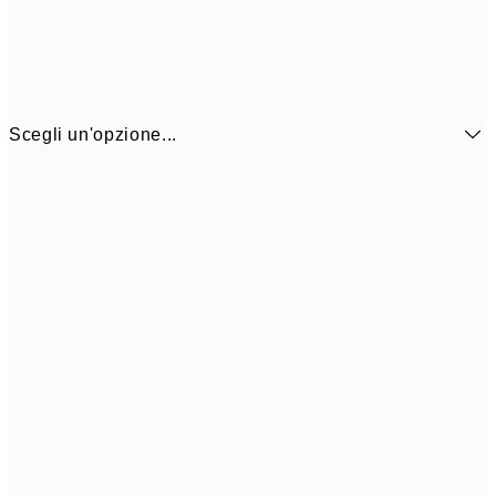
Scegli un'opzione...
7,
21x30 cm