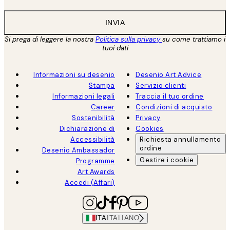
INVIA
Si prega di leggere la nostra
Politica sulla privacy
su come trattiamo i
tuoi dati
Informazioni su desenio
Desenio Art Advice
Stampa
Servizio clienti
Informazioni legali
Traccia il tuo ordine
Career
Condizioni di acquisto
Sostenibilità
Privacy
Dichiarazione di
Cookies
Accessibilità
Richiesta annullamento
ordine
Desenio Ambassador
Gestire i cookie
Programme
Art Awards
Accedi (Affari)
ITA
ITALIANO