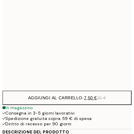
10,9
30x40 cm
21,
1
50x70 cm
27,2
70x100 cm
54,
59,5
100x150 cm
1
Frame
options
AGGIUNGI AL CARRELLO
-
7,50 €
15 €
In magazzino
Consegna in 3-5 giorni lavorativi
Spedizione gratuita sopra 59 € di spesa
Diritto di recesso per 90 giorni
DESCRIZIONE DEL PRODOTTO