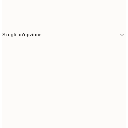
Scegli un'opzione...
4,
21x30 cm