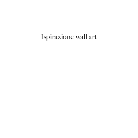
ing Poster
Poppy Bunch Poster
Da 6,50 €
13 €
Ispirazione wall art