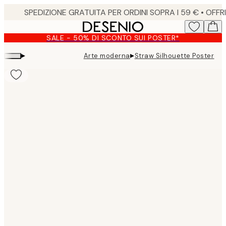
Skip
to
main
SALE - 50% DI SCONTO SUI POSTER*
content.
▸
▸
Arte moderna
Straw Silhouette Poster
Product
images