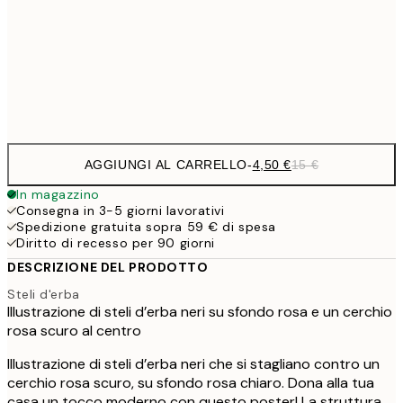
6,
30x40 cm
21,
Frame
options
AGGIUNGI AL CARRELLO
-
4,50 €
15 €
In magazzino
Consegna in 3-5 giorni lavorativi
Spedizione gratuita sopra 59 € di spesa
Diritto di recesso per 90 giorni
DESCRIZIONE DEL PRODOTTO
Steli d'erba
Illustrazione di steli d’erba neri su sfondo rosa e un cerchio
rosa scuro al centro
Illustrazione di steli d’erba neri che si stagliano contro un
cerchio rosa scuro, su sfondo rosa chiaro. Dona alla tua
casa un tocco moderno con questo poster! La struttura