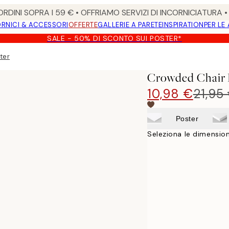
RDINI SOPRA I 59 € • OFFRIAMO SERVIZI DI INCORNICIATURA 
RNICI & ACCESSORI
OFFERTE
GALLERIE A PARETE
INSPIRATION
PER LE
SALE - 50% DI SCONTO SUI POSTER*
ter
Crowded Chair 
10,98 €
21,95
Poster
Seleziona le dimension