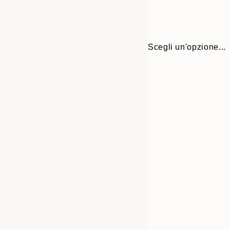
Scegli un'opzione...
Frame
30x40 cm
options
50x70 cm