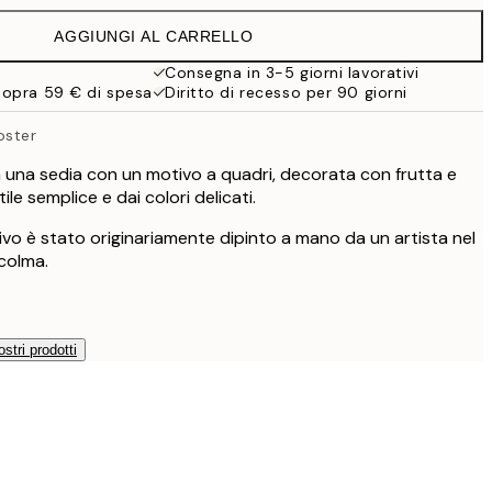
38 €
AGGIUNGI AL CARRELLO
Consegna in 3-5 giorni lavorativi
sopra 59 € di spesa
Diritto di recesso per 90 giorni
oster
una sedia con un motivo a quadri, decorata con frutta e
stile semplice e dai colori delicati.
vo è stato originariamente dipinto a mano da un artista nel
ccolma.
ostri prodotti