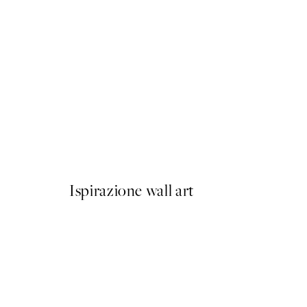
50%*
Yellow Dress Poster
Da 10,98 €
21,95 €
Ispirazione wall art