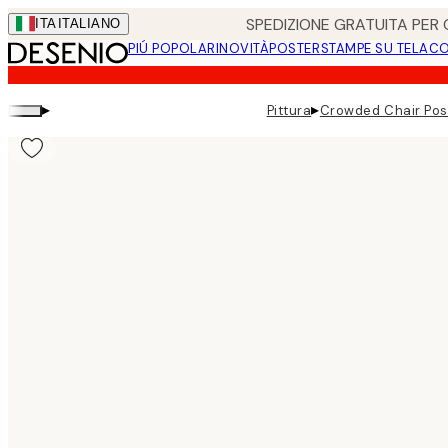
Skip
SPEDIZIONE GRATUITA PER O
ITA
ITALIANO
to
PIÚ POPOLARI
NOVITÀ
POSTER
STAMPE SU TELA
CO
main
content.
▸
▸
Pittura
Crowded Chair Pos