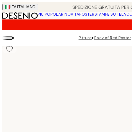
Skip
SPEDIZIONE GRATUITA PER O
ITA
ITALIANO
to
PIÚ POPOLARI
NOVITÀ
POSTER
STAMPE SU TELA
CO
main
content.
▸
▸
Pittura
Body of Red Poster