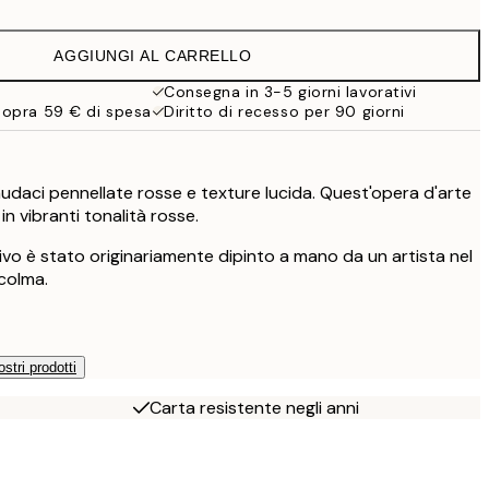
15,23 €
30,45 €
AGGIUNGI AL CARRELLO
19 €
38 €
Consegna in 3-5 giorni lavorativi
sopra 59 € di spesa
Diritto di recesso per 90 giorni
27,23 €
54,45 €
59,50 €
119 €
udaci pennellate rosse e texture lucida. Quest'opera d'arte
in vibranti tonalità rosse.
vo è stato originariamente dipinto a mano da un artista nel
ccolma.
ostri prodotti
Carta resistente negli anni