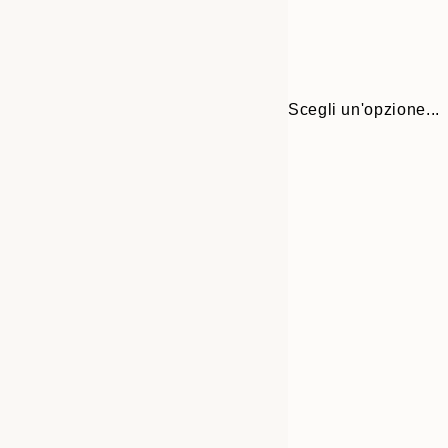
Scegli un'opzione...
Frame
30x40 cm
options