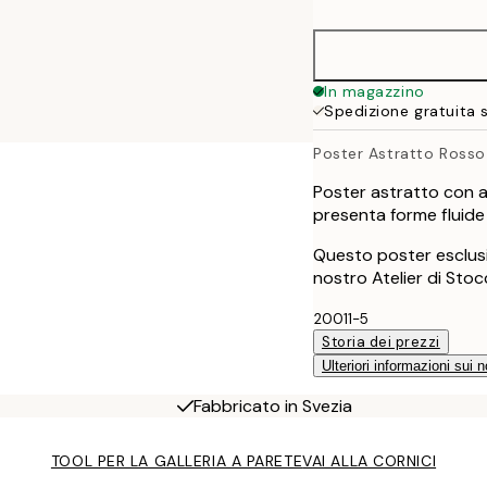
50x50 cm
50x70 cm
In magazzino
Spedizione gratuita 
70x100 cm
Poster Astratto Rosso
100x150 cm
Poster astratto con a
presenta forme fluide 
Questo poster esclusi
nostro Atelier di Sto
20011-5
Storia dei prezzi
Ulteriori informazioni sui n
Fabbricato in Svezia
TOOL PER LA GALLERIA A PARETE
VAI ALLA CORNICI