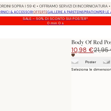
RDINI SOPRA I 59 € • OFFRIAMO SERVIZI DI INCORNICIATURA 
RNICI & ACCESSORI
OFFERTE
GALLERIE A PARETE
INSPIRATION
PER LE
SALE - 50% DI SCONTO SUI POSTER*
0 min
0 s
Valido
fino
a:
2026-
Body Of Red Po
08-
09
10,98 €
21,95
Poster
Seleziona le dimension