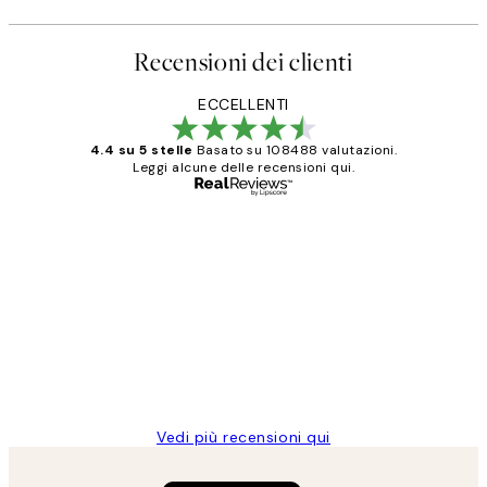
Recensioni dei clienti
ECCELLENTI
4.4 su 5 stelle
Basato su 108488 valutazioni.
Leggi alcune delle recensioni qui.
Acquirente verificato
recensioni
dei
PERFECT!!
clienti
26 mag
Alessandra G
Vedi più recensioni qui