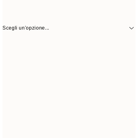
Scegli un'opzione...
9,
30x40 cm
19,