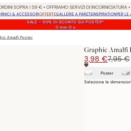
RDINI SOPRA I 59 € • OFFRIAMO SERVIZI DI INCORNICIATURA 
RNICI & ACCESSORI
OFFERTE
GALLERIE A PARETE
INSPIRATION
PER LE
SALE - 50% DI SCONTO SUI POSTER*
0 min
0 s
Valido
fino
hic Amalfi Poster
a:
2026-
Graphic Amalfi 
08-
09
3,98 €
7,95 €
Poster
Seleziona le dimension