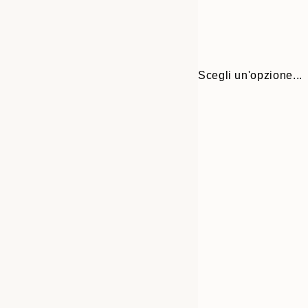
Scegli un'opzione...
Frame
13x18 cm
options