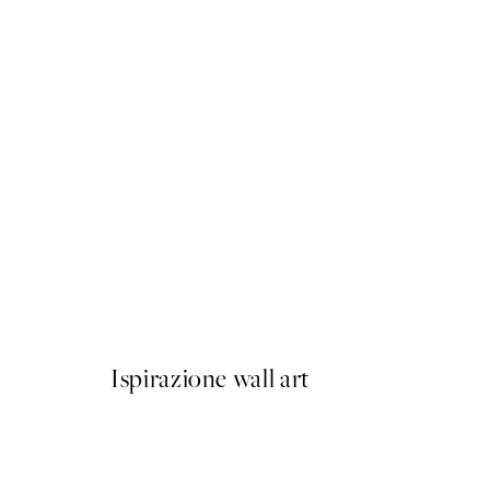
50%*
Graphic Dubai Poster
Da 6,50 €
13 €
Ispirazione wall art