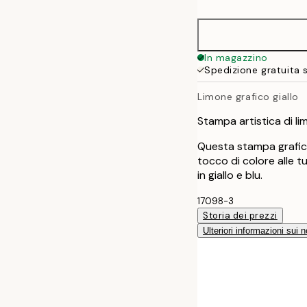
21x30 cm
30x40 cm
In magazzino
Spedizione gratuita 
40x50 cm
Limone grafico giallo
50x50 cm
Stampa artistica di l
50x70 cm
Questa stampa grafica 
tocco di colore alle t
in giallo e blu.
70x100 cm
17098-3
Storia dei prezzi
Ulteriori informazioni sui n