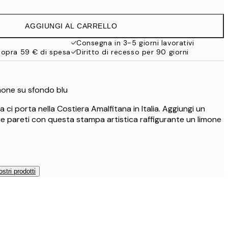
6,50 €
13 €
AGGIUNGI AL CARRELLO
9,98 €
19,95 €
Consegna in 3-5 giorni lavorativi
sopra 59 € di spesa
Diritto di recesso per 90 giorni
13,73 €
27,45 €
13,73 €
27,45 €
imone su sfondo blu
16,23 €
ci porta nella Costiera Amalfitana in Italia. Aggiungi un
32,45 €
ue pareti con questa stampa artistica raffigurante un limone
24,50 €
49 €
ostri prodotti