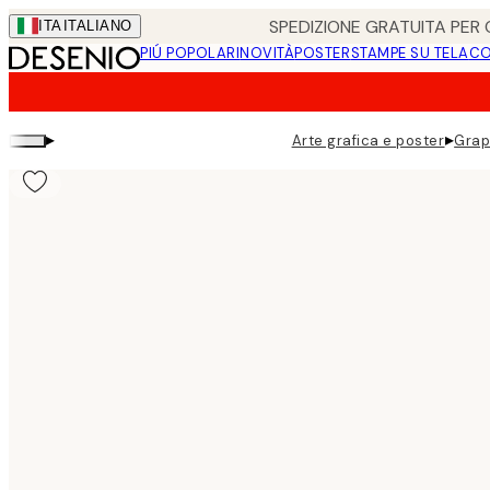
Skip
SPEDIZIONE GRATUITA PER O
ITA
ITALIANO
to
PIÚ POPOLARI
NOVITÀ
POSTER
STAMPE SU TELA
CO
main
content.
▸
▸
Arte grafica e poster
Grap