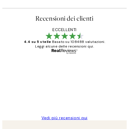
Recensioni dei clienti
ECCELLENTI
4.4 su 5 stelle
Basato su 108488 valutazioni.
Leggi alcune delle recensioni qui.
Acquirente verificato
recensioni
dei
PERFECT!!
clienti
26 mag
Alessandra G
Vedi più recensioni qui