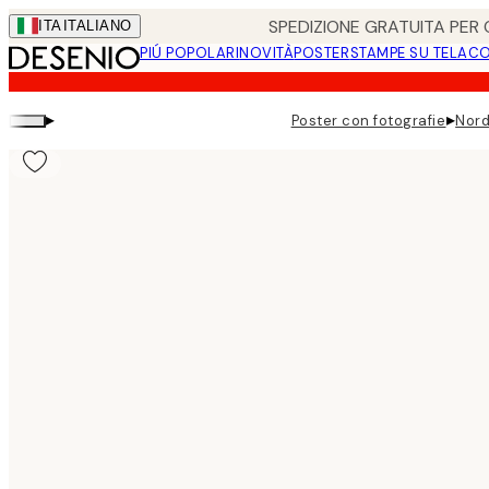
Skip
SPEDIZIONE GRATUITA PER O
ITA
ITALIANO
to
PIÚ POPOLARI
NOVITÀ
POSTER
STAMPE SU TELA
CO
main
content.
▸
▸
Poster con fotografie
Nord