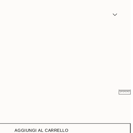
9,98 €
19,95 €
13,73 €
27,45 €
AGGIUNGI AL CARRELLO
16,23 €