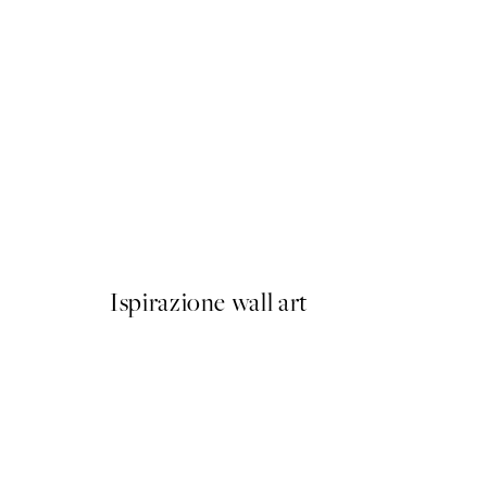
-70%
Outlet
Bouquet of Autumn Reeds 
Da 3,28 €
10,95 €
Ispirazione wall art