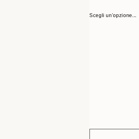
Scegli un'opzione...
Frame
30x40 cm
options
40x50 cm