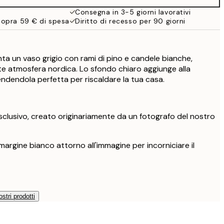
32,45 €
Consegna in 3-5 giorni lavorativi
sopra 59 € di spesa
Diritto di recesso per 90 giorni
a un vaso grigio con rami di pino e candele bianche,
e atmosfera nordica. Lo sfondo chiaro aggiunge alla
endendola perfetta per riscaldare la tua casa.
clusivo, creato originariamente da un fotografo del nostro
argine bianco attorno all'immagine per incorniciare il
ostri prodotti