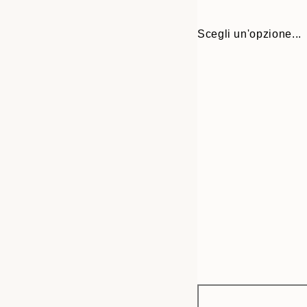
Scegli un'opzione...
Frame
50x70 cm
options