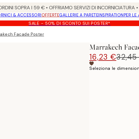
RDINI SOPRA I 59 € • OFFRIAMO SERVIZI DI INCORNICIATURA 
RNICI & ACCESSORI
OFFERTE
GALLERIE A PARETE
INSPIRATION
PER LE
SALE - 50% DI SCONTO SUI POSTER*
akech Facade Poster
Marrakech Faca
16,23 €
32,45
Seleziona le dimension