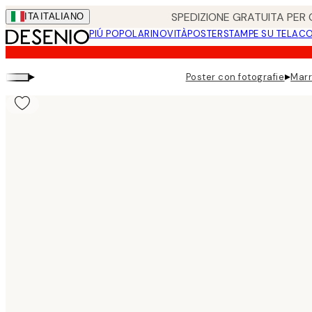
Skip
SPEDIZIONE GRATUITA PER O
ITA
ITALIANO
to
PIÚ POPOLARI
NOVITÀ
POSTER
STAMPE SU TELA
CO
main
content.
▸
▸
Poster con fotografie
Marr