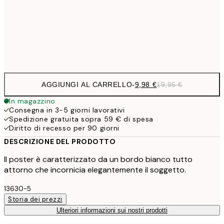
16,2
50x70 cm
32,
Frame
options
AGGIUNGI AL CARRELLO
-
9,98 €
19,95 €
In magazzino
Consegna in 3-5 giorni lavorativi
Spedizione gratuita sopra 59 € di spesa
Diritto di recesso per 90 giorni
DESCRIZIONE DEL PRODOTTO
Il poster è caratterizzato da un bordo bianco tutto
attorno che incornicia elegantemente il soggetto.
13630-5
Storia dei prezzi
Ulteriori informazioni sui nostri prodotti