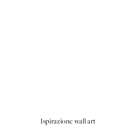
50%*
Wild Cacti Poster
Da 7,50 €
15 €
Ispirazione wall art