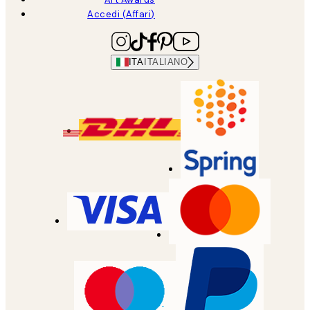
Accedi (Affari)
ITA
ITALIANO