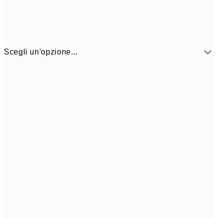
Scegli un'opzione...
9,
30x40 cm
19,