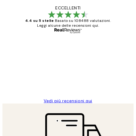
ECCELLENTI
4.4 su 5 stelle
Basato su 108488 valutazioni.
Leggi alcune delle recensioni qui.
Acquirente verificato
recensioni
dei
PERFECT!!
clienti
26 mag
Alessandra G
Vedi più recensioni qui