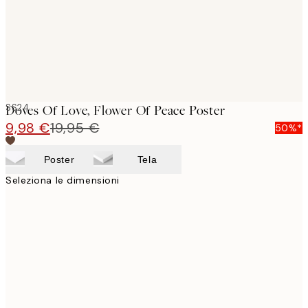
SS24
Doves Of Love, Flower Of Peace Poster
9,98 €
19,95 €
50%*
Poster
Tela
Seleziona le dimensioni