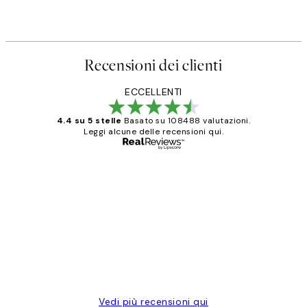
Recensioni dei clienti
ECCELLENTI
4.4 su 5 stelle
Basato su 108488 valutazioni.
Leggi alcune delle recensioni qui.
Acquirente verificato
recensioni
dei
PERFECT!!
clienti
26 mag
Alessandra G
Vedi più recensioni qui