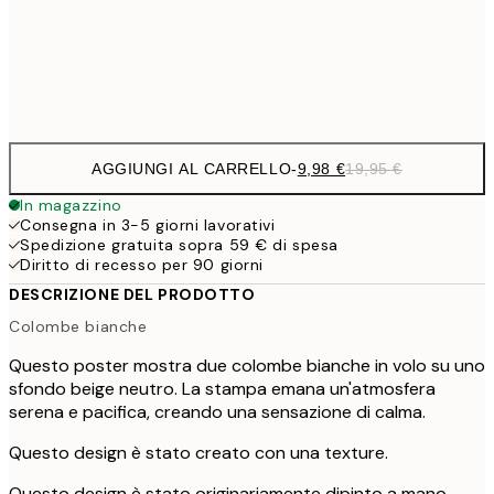
27,
Frame
options
AGGIUNGI AL CARRELLO
-
9,98 €
19,95 €
In magazzino
Consegna in 3-5 giorni lavorativi
Spedizione gratuita sopra 59 € di spesa
Diritto di recesso per 90 giorni
DESCRIZIONE DEL PRODOTTO
Colombe bianche
Questo poster mostra due colombe bianche in volo su uno
sfondo beige neutro. La stampa emana un'atmosfera
serena e pacifica, creando una sensazione di calma.
Questo design è stato creato con una texture.
Questo design è stato originariamente dipinto a mano.