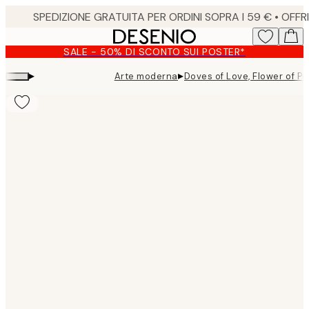
Skip
to
main
SALE - 50% DI SCONTO SUI POSTER*
content.
▸
▸
Arte moderna
Doves of Love, Flower of P
Product
images