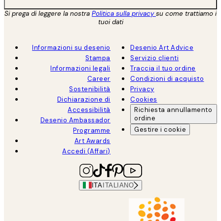
Si prega di leggere la nostra
Politica sulla privacy
su come trattiamo i
tuoi dati
Informazioni su desenio
Desenio Art Advice
Stampa
Servizio clienti
Informazioni legali
Traccia il tuo ordine
Career
Condizioni di acquisto
Sostenibilità
Privacy
Dichiarazione di
Cookies
Accessibilità
Richiesta annullamento
ordine
Desenio Ambassador
Gestire i cookie
Programme
Art Awards
Accedi (Affari)
ITA
ITALIANO