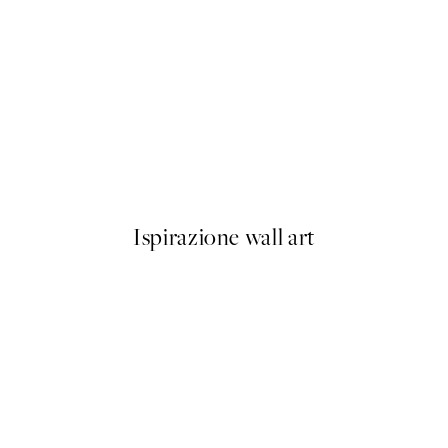
50%*
Abstract Shapes No2 Poster
Da 9,98 €
19,95 €
Ispirazione wall art