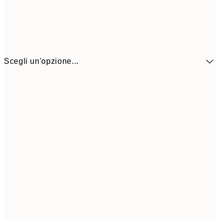
Scegli un'opzione...
10,9
30x40 cm
21,