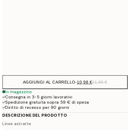
1
50x70 cm
27,2
70x100 cm
54,
59,5
100x150 cm
1
Frame
options
AGGIUNGI AL CARRELLO
-
10,98 €
21,95 €
In magazzino
Consegna in 3-5 giorni lavorativi
Spedizione gratuita sopra 59 € di spesa
Diritto di recesso per 90 giorni
DESCRIZIONE DEL PRODOTTO
Linee astratte