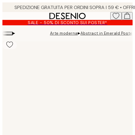
Skip
to
main
SALE - 50% DI SCONTO SUI POSTER*
content.
▸
▸
Arte moderna
Abstract in Emerald Poster
Product
images