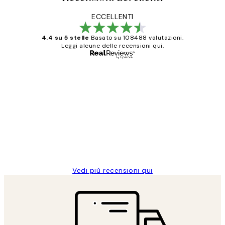
ECCELLENTI
4.4 su 5 stelle
Basato su 108488 valutazioni.
Leggi alcune delle recensioni qui.
Acquirente verificato
recensioni
dei
PERFECT!!
clienti
26 mag
Alessandra G
Vedi più recensioni qui