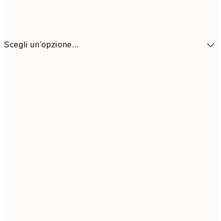
Scegli un'opzione...
9,
30x40 cm
19,