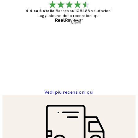
4.4 su 5 stelle
Basato su 108488 valutazioni.
Leggi alcune delle recensioni qui.
Acquirente verificato
recensioni
dei
PERFECT!!
clienti
26 mag
Alessandra G
Vedi più recensioni qui