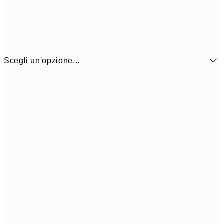
Scegli un'opzione...
7,
13x18 cm
8,