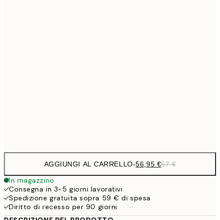
11,0
21x30 cm
23,7
30x40 cm
27,
33,1
40x50 cm
33,1
50x50 cm
38,2
50x70 cm
44,
56,9
70x100 cm
AGGIUNGI AL CARRELLO
-
56,95 €
67 €
In magazzino
Consegna in 3-5 giorni lavorativi
Spedizione gratuita sopra 59 € di spesa
Diritto di recesso per 90 giorni