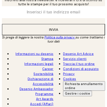
Inscriviti alla nostra newsletter e riceverai il 15% di sconto su
tutte le stampe per il tuo prossimo acquisto!
*
Email
INVIA
Si prega di leggere la nostra
Politica sulla privacy
su come trattiamo i
tuoi dati
Informazioni su desenio
Desenio Art Advice
Stampa
Servizio clienti
Informazioni legali
Traccia il tuo ordine
Career
Condizioni di acquisto
Sostenibilità
Privacy
Dichiarazione di
Cookies
Accessibilità
Richiesta annullamento
ordine
Desenio Ambassador
Gestire i cookie
Programme
Art Awards
Accedi (Affari)