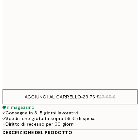
21x30 cm
23,7
30x40 cm
27,
33,1
40x50 cm
33,1
50x50 cm
38,2
50x70 cm
44,
56,9
70x100 cm
AGGIUNGI AL CARRELLO
-
23,76 €
27,95 €
In magazzino
Consegna in 3-5 giorni lavorativi
Spedizione gratuita sopra 59 € di spesa
Diritto di recesso per 90 giorni
DESCRIZIONE DEL PRODOTTO