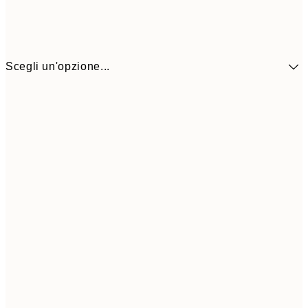
Scegli un'opzione...
7,
13x18 cm
8,
11,0