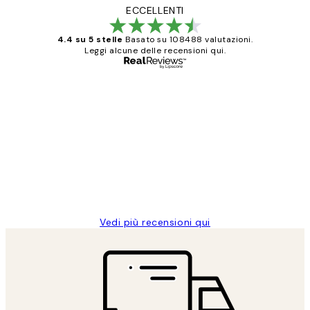
ECCELLENTI
4.4 su 5 stelle
Basato su 108488 valutazioni.
Leggi alcune delle recensioni qui.
Acquirente verificato
recensioni
dei
PERFECT!!
clienti
26 mag
Alessandra G
Vedi più recensioni qui