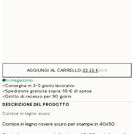
33,1
40x50 cm
33,1
50x50 cm
38,2
50x70 cm
44,
56,9
70x100 cm
AGGIUNGI AL CARRELLO
-
33,15 €
39 €
In magazzino
Consegna in 3-5 giorni lavorativi
Spedizione gratuita sopra 59 € di spesa
Diritto di recesso per 90 giorni
DESCRIZIONE DEL PRODOTTO
Cornice in legno scuro
Cornice in legno rovere scuro per stampe in 40x50