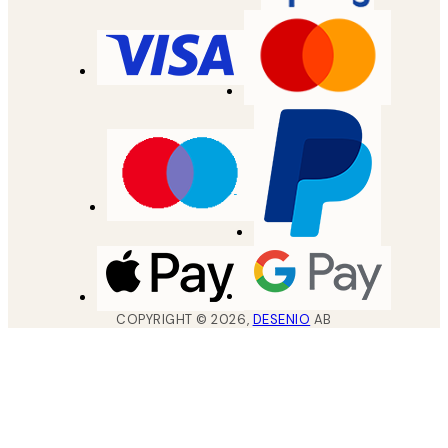
COPYRIGHT ©
2026
,
DESENIO
AB