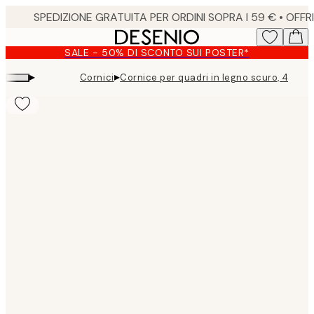
Skip
to
main
SALE - 50% DI SCONTO SUI POSTER*
content.
▸
▸
Cornici
Cornice per quadri in legno scuro, 40x5
Product
images